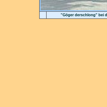
"Göger derschlong" bei 