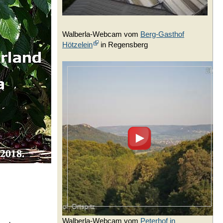
Walberla-Webcam vom
Berg-Gasthof
Hötzelein
in Regensberg
Walberla-Webcam vom
Peterhof in