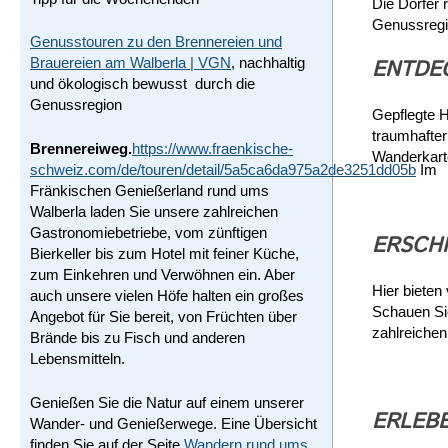
Die Dörfer 
Genussregi
Genusstouren zu den Brennereien und
Brauereien am Walberla | VGN
, nachhaltig
ENTDE
und ökologisch bewusst durch die
Genussregion
Gepflegte 
traumhafter
Brennereiweg.
https://www.fraenkische-
Wanderkart
schweiz.com/de/touren/
detail/
5a5ca6da975a2de
3251dd05b
Im
Fränkischen Genießerland rund ums
Walberla laden Sie unsere zahlreichen
Gastronomiebetriebe, vom zünftigen
ERSCH
Bierkeller bis zum Hotel mit feiner Küche,
zum Einkehren und Verwöhnen ein. Aber
Hier bieten
auch unsere vielen Höfe halten ein großes
Schauen Sie
Angebot für Sie bereit, von Früchten über
zahlreiche
Brände bis zu Fisch und anderen
Lebensmitteln.
Genießen Sie die Natur auf einem unserer
ERLEB
Wander- und Genießerwege. Eine Übersicht
finden Sie auf der Seite
Wandern rund ums