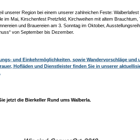
eil unserer Region bei einem unserer zahlreichen Feste: Walberlafest
im Mai, Kirschenfest Pretzfeld, Kirchweihen mit altem Brauchtum, 
nnereien und Brauereien am 3. Sonntag im Oktober, Ausstellungsrei
uss“ von September bis Dezember.
ungs- und Einkehrmöglichkeiten, sowie Wandervorschläge und 
auer, Hofläden und Dienstleister finden Sie in unserer aktuellisi
.
ie jetzt die Bierkeller Rund ums Walberla.