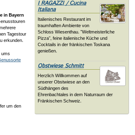
I RAGAZZI / Cucina
Italiana
e in Bayern
Italienisches Restaurant im
Genusstouren
traumhaften Ambiente von
 mehrere
Schloss Wiesenthau. "Weltmeisterliche
nen Tagestour
Pizza", feine italienische Küche und
zu erkunden.
Cocktails in der fränkischen Toskana
genießen.
d ums
Genussorte
Obstwiese Schmitt
Herzlich Willkommen auf
unserer Obstwiese an den
Südhängen des
Ehrenbachtales in dem Naturraum der
Fränkischen Schweiz.
rfer um den