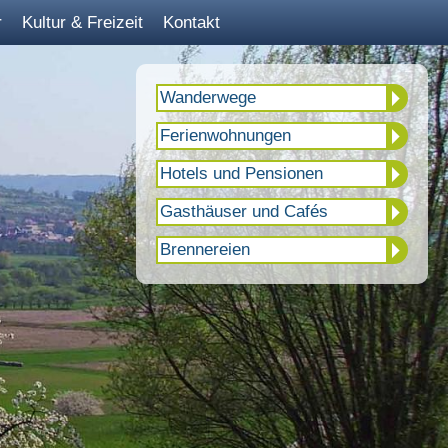
r
Kultur & Freizeit
Kontakt
Wanderwege
Ferienwohnungen
Hotels und Pensionen
Gasthäuser und Cafés
Brennereien