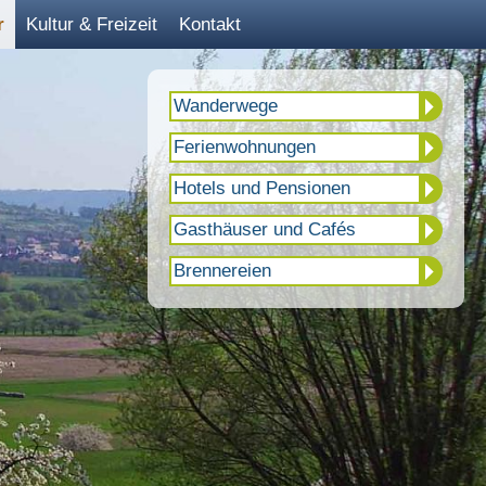
r
Kultur & Freizeit
Kontakt
Wanderwege
Ferienwohnungen
Hotels und Pensionen
Gasthäuser und Cafés
Brennereien