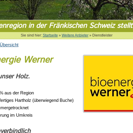
enregion in der Fränkischen Schweiz stellt
Sie sind hier:
Startseite
»
Weitere Anbieter
»
Dienstleister
Übersicht
ergie Werner
nser Holz.
% aus der Region
fertiges Hartholz (überwiegend Buche)
mergetrocknet
erung im Umkreis
verbindlich