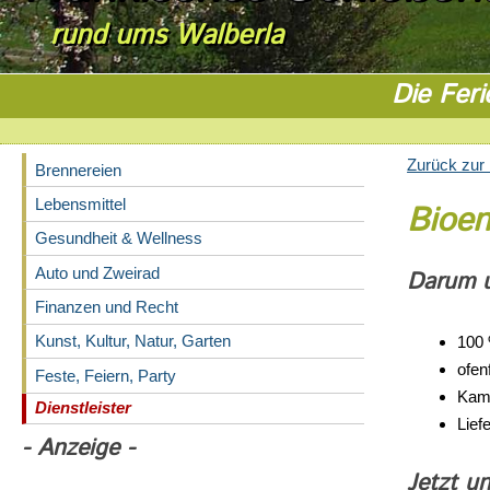
rund ums Walberla
Die Feri
Zurück zur 
Brennereien
Lebensmittel
Bioen
Gesundheit & Wellness
Auto und Zweirad
Darum u
Finanzen und Recht
Kunst, Kultur, Natur, Garten
100 
ofen
Feste, Feiern, Party
Kam
Dienstleister
Lief
- Anzeige -
Jetzt un