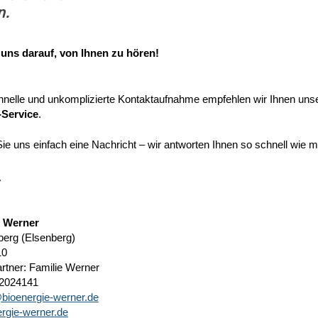
n.
 uns darauf, von Ihnen zu hören!
hnelle und unkomplizierte Kontaktaufnahme empfehlen wir Ihnen uns
Service
.
ie uns einfach eine Nachricht – wir antworten Ihnen so schnell wie m
e Werner
berg (Elsenberg)
10
rtner: Familie Werner
22024141
bioenergie-werner.de
rgie-werner.de