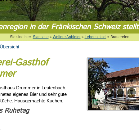
enregion in der Fränkischen Schweiz stellt
Sie sind hier:
Startseite
»
Weitere Anbieter
»
Lebensmittel
»
Brauereien
Übersicht
rei-Gasthof
mer
asthaus Drummer in Leutenbach.
netes eigenes Bier und sehr gute
 Küche. Hausgemachte Kuchen.
s Ruhetag