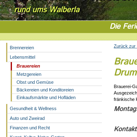
rund ums Walberla
Die Feri
Zurück zur 
Brennereien
Lebensmittel
Braue
Brauereien
Drum
Metzgereien
Obst und Gemüse
Brauerei-G
Bäckereien und Konditoreien
Ausgezeich
Einkaufsmärkte und Hofläden
fränkische
Montag
Gesundheit & Wellness
Auto und Zweirad
Kontakt
Finanzen und Recht