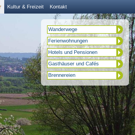
r
Kultur & Freizeit
Kontakt
Wanderwege
Ferienwohnungen
Hotels und Pensionen
Gasthäuser und Cafés
Brennereien