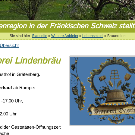
enregion in der Fränkischen Schweiz stellt
Sie sind hier:
Startseite
»
Weitere Anbieter
»
Lebensmittel
»
Brauereien
Übersicht
rei Lindenbräu
sthof in Gräfenberg.
erkauf
ab Rampe:
 -17.00 Uhr,
12.00 Uhr
d der Gaststätten-Öffnungszeit
ache