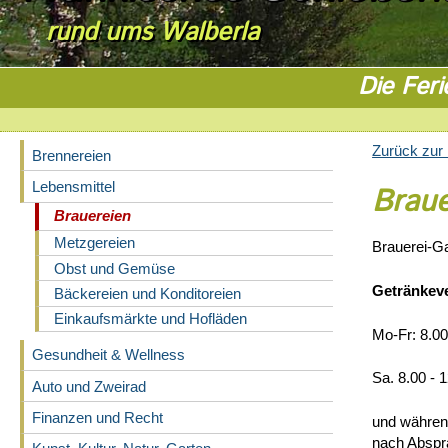
rund ums Walberla
Die Feri
Zurück zur 
Brennereien
Lebensmittel
Braue
Brauereien
Metzgereien
Brauerei-Ga
Obst und Gemüse
Getränkev
Bäckereien und Konditoreien
Einkaufsmärkte und Hofläden
Mo-Fr: 8.00
Gesundheit & Wellness
Sa. 8.00 - 
Auto und Zweirad
Finanzen und Recht
und währen
nach Abspr