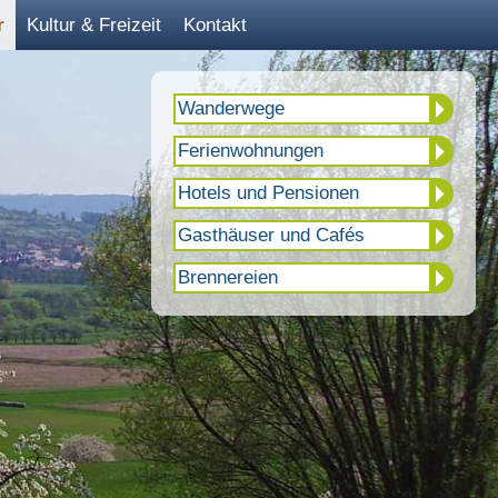
r
Kultur & Freizeit
Kontakt
Wanderwege
Ferienwohnungen
Hotels und Pensionen
Gasthäuser und Cafés
Brennereien