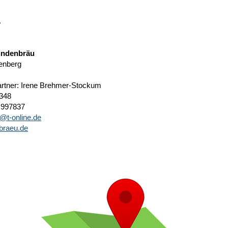
indenbräu
enberg
rtner: Irene Brehmer-Stockum
 348
 997837
@t-online.de
braeu.de